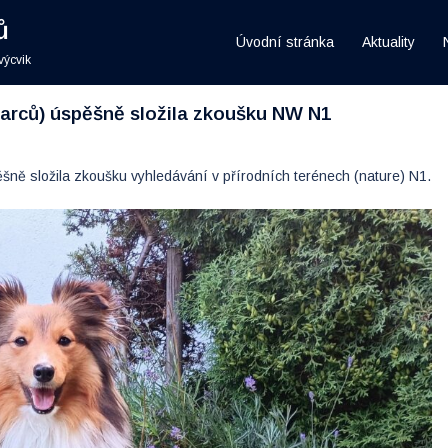
ů
Úvodní stránka
Aktuality
výcvik
harců) úspěšně složila zkoušku NW N1
ně složila zkoušku vyhledávání v přírodních terénech (nature) N1.