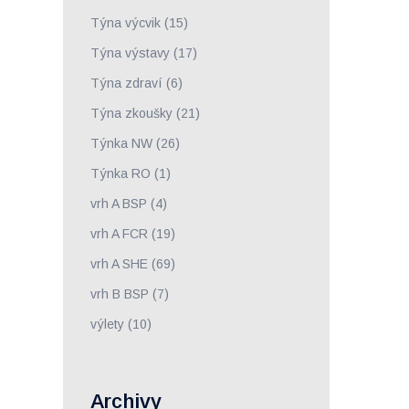
Týna výcvik
(15)
Týna výstavy
(17)
Týna zdraví
(6)
Týna zkoušky
(21)
Týnka NW
(26)
Týnka RO
(1)
vrh A BSP
(4)
vrh A FCR
(19)
vrh A SHE
(69)
vrh B BSP
(7)
výlety
(10)
Archivy