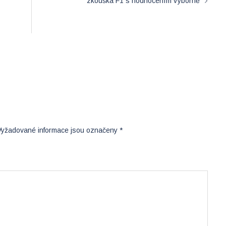
zkouška F1 s hodnocením výborně
Vyžadované informace jsou označeny
*