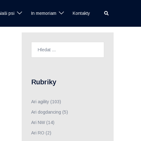
Search
Naši psi
In memoriam
Kontakty
Vyhledávání
Rubriky
Ari agility
(103)
Ari dogdancing
(5)
Ari NW
(14)
Ari RO
(2)