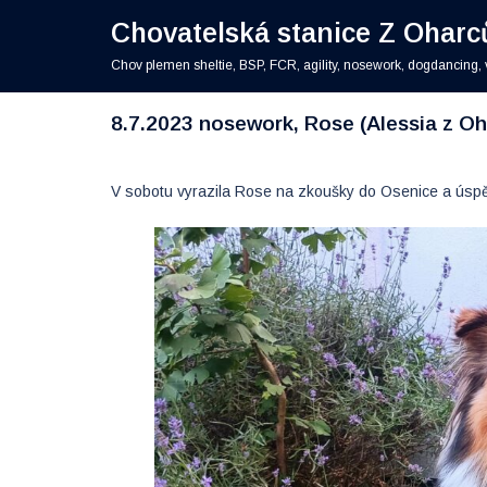
Skip
Chovatelská stanice Z Oharc
to
content
Chov plemen sheltie, BSP, FCR, agility, nosework, dogdancing, 
8.7.2023 nosework, Rose (Alessia z O
V sobotu vyrazila Rose na zkoušky do Osenice a úspěš