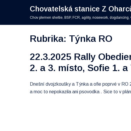
Skip
Chovatelská stanice Z Oharc
to
content
Chov plemen sheltie, BSP, FCR, agility, nosework, dogdancing, 
Rubrika:
Týnka RO
22.3.2025 Rally Obedie
2. a 3. místo, Sofie 1. a
Dnešní dvojzkoušky a Týnka a ofie poprvé v RO 2.
a moc to nepokazila ani psovodka . Sice to v plánu