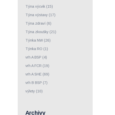
Týna výcvik
(15)
Týna výstavy
(17)
Týna zdraví
(6)
Týna zkoušky
(21)
Týnka NW
(26)
Týnka RO
(1)
vrh A BSP
(4)
vrh A FCR
(19)
vrh A SHE
(69)
vrh B BSP
(7)
výlety
(10)
Archivy