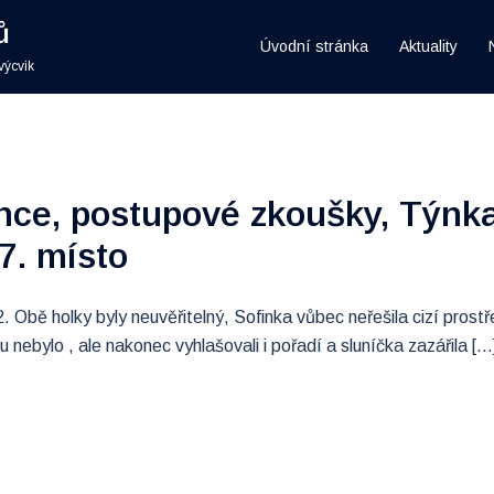
ů
Úvodní stránka
Aktuality
výcvik
nce, postupové zkoušky, Týnk
 7. místo
 Obě holky byly neuvěřitelný, Sofinka vůbec neřešila cizí prostř
 nebylo , ale nakonec vyhlašovali i pořadí a sluníčka zazářila […