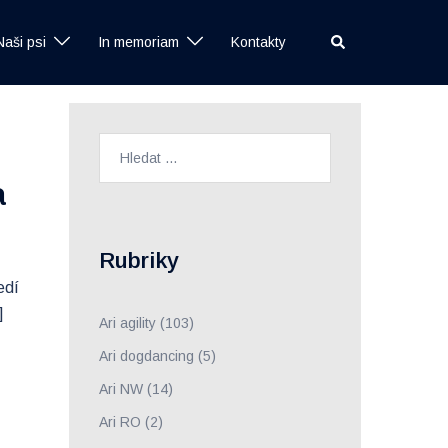
Search
Naši psi
In memoriam
Kontakty
Vyhledávání
a
Rubriky
edí
]
Ari agility
(103)
Ari dogdancing
(5)
Ari NW
(14)
Ari RO
(2)