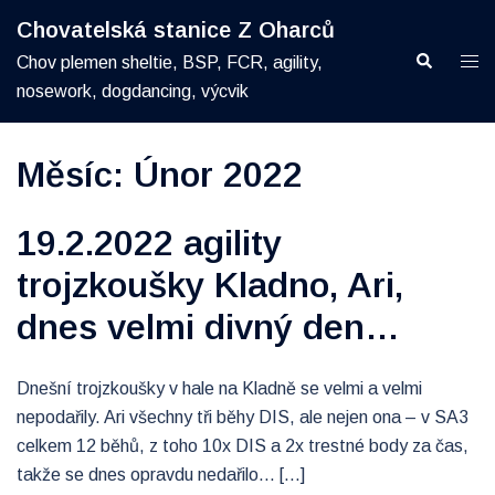
Skip
Chovatelská stanice Z Oharců
to
Search
Togg
Chov plemen sheltie, BSP, FCR, agility,
content
men
nosework, dogdancing, výcvik
Měsíc:
Únor 2022
19.2.2022 agility
trojzkoušky Kladno, Ari,
dnes velmi divný den…
Dnešní trojzkoušky v hale na Kladně se velmi a velmi
nepodařily. Ari všechny tři běhy DIS, ale nejen ona – v SA3
celkem 12 běhů, z toho 10x DIS a 2x trestné body za čas,
takže se dnes opravdu nedařilo… […]