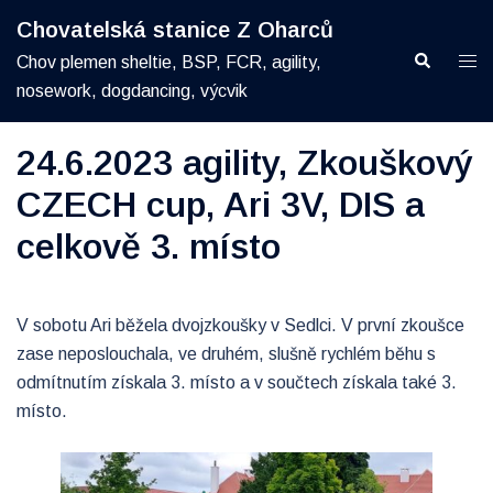
Skip
Chovatelská stanice Z Oharců
to
Search
Togg
Chov plemen sheltie, BSP, FCR, agility,
content
men
nosework, dogdancing, výcvik
24.6.2023 agility, Zkouškový
CZECH cup, Ari 3V, DIS a
celkově 3. místo
V sobotu Ari běžela dvojzkoušky v Sedlci. V první zkoušce
zase neposlouchala, ve druhém, slušně rychlém běhu s
odmítnutím získala 3. místo a v součtech získala také 3.
místo.