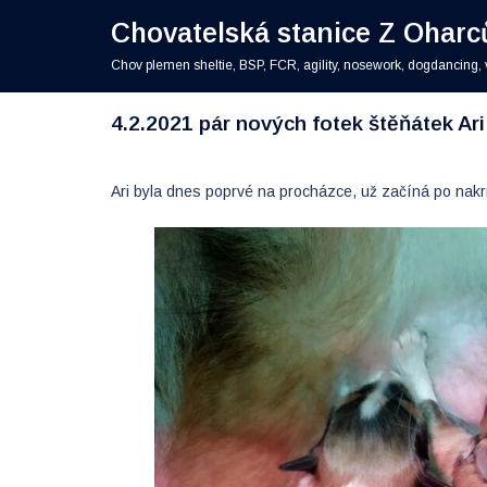
Skip
Chovatelská stanice Z Oharc
to
content
Chov plemen sheltie, BSP, FCR, agility, nosework, dogdancing, 
4.2.2021 pár nových fotek štěňátek Ari
Ari byla dnes poprvé na procházce, už začíná po nakr