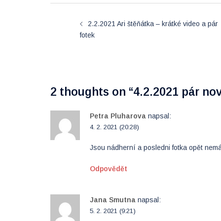
Post
2.2.2021 Ari štěňátka – krátké video a pár
navigation
fotek
2 thoughts on “
4.2.2021 pár nov
Petra Pluharova
napsal:
4. 2. 2021 (20:28)
Jsou nádherní a posledni fotka opět nemá 
Odpovědět
Jana Smutna
napsal:
5. 2. 2021 (9:21)