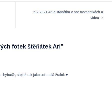
5.2.2021 Ari a štěňátka v pár momentkách a
videu
ých fotek štěňátek Ari
”
chybu😊, stejně tak jako ucho alá žralok ♥️