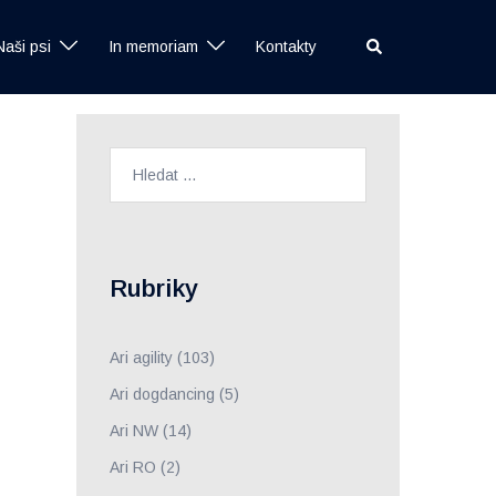
Search
Naši psi
In memoriam
Kontakty
Vyhledávání
Rubriky
Ari agility
(103)
Ari dogdancing
(5)
Ari NW
(14)
Ari RO
(2)