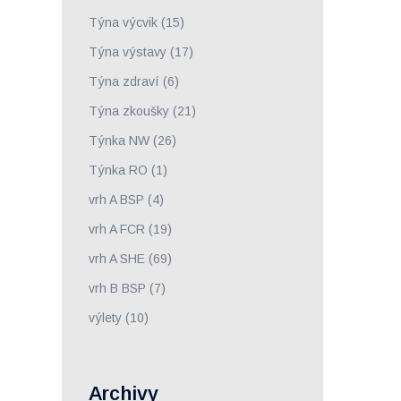
Týna výcvik
(15)
Týna výstavy
(17)
Týna zdraví
(6)
Týna zkoušky
(21)
Týnka NW
(26)
Týnka RO
(1)
vrh A BSP
(4)
vrh A FCR
(19)
vrh A SHE
(69)
vrh B BSP
(7)
výlety
(10)
Archivy