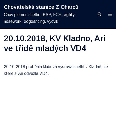
Skip
Chovatelská stanice Z Oharců
to
Search
Togg
Chov plemen sheltie, BSP, FCR, agility,
content
men
nosework, dogdancing, výcvik
20.10.2018, KV Kladno, Ari
ve třídě mladých VD4
20.10.2018 proběhla klubová výstava sheltií v Kladně, ze
které si Ari odvezla VD4.